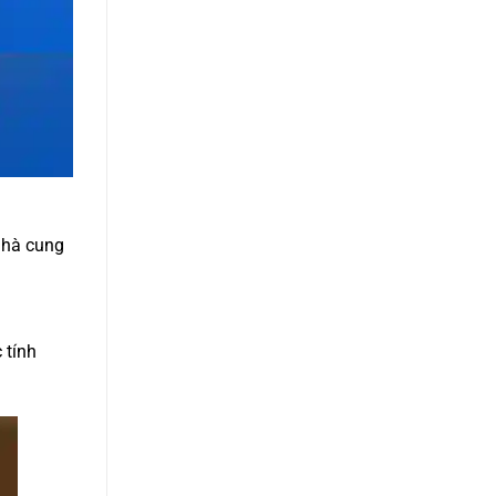
 nhà cung
 tính