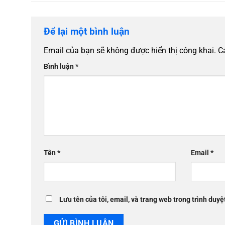
Để lại một bình luận
Email của bạn sẽ không được hiển thị công khai.
C
Bình luận
*
Tên
*
Email
*
Lưu tên của tôi, email, và trang web trong trình duyệt