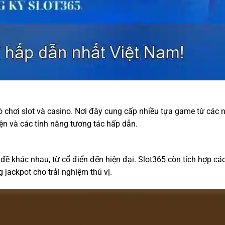
trò chơi slot và casino. Nơi đây cung cấp nhiều tựa game từ các
iện và các tính năng tương tác hấp dẫn.
đề khác nhau, từ cổ điển đến hiện đại. Slot365 còn tích hợp các
 jackpot cho trải nghiệm thú vị.