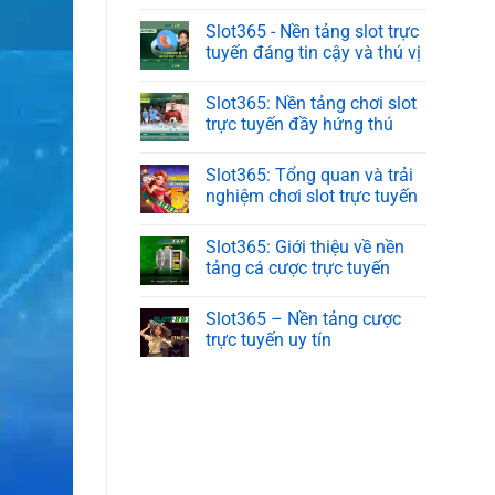
Slot365 - Nền tảng slot trực
tuyến đáng tin cậy và thú vị
Slot365: Nền tảng chơi slot
trực tuyến đầy hứng thú
Slot365: Tổng quan và trải
nghiệm chơi slot trực tuyến
Slot365: Giới thiệu về nền
tảng cá cược trực tuyến
Slot365 – Nền tảng cược
trực tuyến uy tín