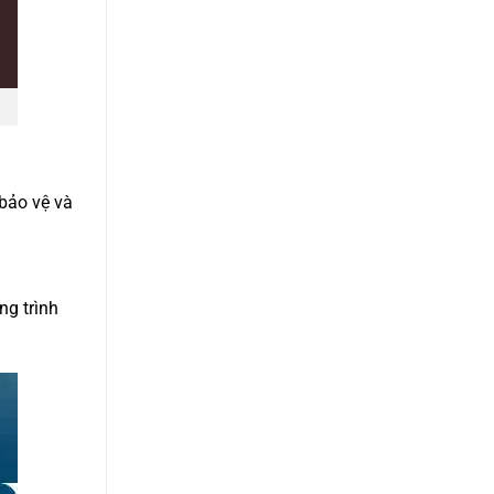
bảo vệ và
ng trình