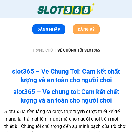
Chuyển
đến
nội
dung
ĐĂNG NHẬP
ĐĂNG KÝ
TRANG CHỦ
|
VỀ CHÚNG TÔI SLOT365
slot365 – Ve Chung Toi: Cam kết chất
lượng và an toàn cho người chơi
slot365 – Ve chung toi: Cam kết chất
lượng và an toàn cho người chơi
Slot365 là nền tảng cá cược trực tuyến được thiết kế để
mang lại trải nghiệm mượt mà cho người chơi trên mọi
thiết bị. Chúng tôi chú trọng đến sự minh bạch của trò chơi,