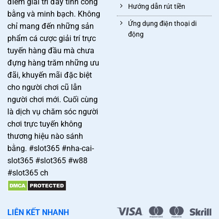
điểm giải trí đầy tính công
Hướng dẫn tham gia và thanh toán
Hướng dẫn rút tiền
bằng và minh bạch. Không
Để bắt đầu với slot365 một cách suôn sẻ, người chơi cần
Ứng dụng điện thoại di
chỉ mang đến những sản
động
thực hiện các bước cơ bản sau đây. Lưu ý rằng quy định có
phẩm cá cược giải trí trực
thể thay đổi theo khu vực và luật pháp địa phương, vì vậy
tuyến hàng đầu mà chưa
hãy luôn xác nhận tính hợp lệ trước khi tham gia.
đựng hàng trăm những ưu
đãi, khuyến mãi đặc biệt
Bước 1: Đăng ký tài khoản và xác thực tuổi tác để đảm
cho người chơi cũ lẫn
bảo người chơi đủ điều kiện tham gia.
người chơi mới. Cuối cùng
Bước 2: Liên kết phương thức thanh toán được hỗ trợ và
là dịch vụ chăm sóc người
nạp tiền để có vốn chơi.
chơi trực tuyến không
thương hiệu nào sánh
Bước 3: Chọn trò chơi ưa thích, thiết lập mức cược và bắt
bằng. #slot365 #nha-cai-
đầu quay.
slot365 #slot365 #w88
Bước 4: Theo dõi lịch sử giao dịch và rút tiền khi bạn đạt
#slot365 ch
được lợi nhuận mong muốn.
Bước 5: Liên hệ bộ phận hỗ trợ khi gặp bất kỳ vấn đề nào
hoặc cần tư vấn về quản lý rủi ro.
LIÊN KẾT NHANH