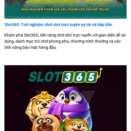
An toàn dữ liệu và bảo mật giao dịch là ưu tiên hàng đầu
tại Slot365. Chúng tôi áp dụng công nghệ mã hóa ảo tiến
tiến, tuân thủ các chuẩn bảo mật quốc tế và có cơ chế
Slot365: Trải nghiệm chơi slot trực tuyến uy tín và hấp dẫn
giám sát liên tục để phát hiện dấu hiệu gian lận. Mọi thông
Khám phá Slot365, nền tảng chơi slot trực tuyến với giao diện dễ sử
tin thanh toán được xử lý qua các kênh an toàn và được
dụng, danh mục trò chơi phong phú, chương trình thưởng và các
tách biệt với dữ liệu cá nhân công khai.
tính năng bảo mật hàng đầu.
Chúng tôi cũng khuyến khích người chơi thực hiện các biện
pháp tự bảo vệ tài khoản, như kích hoạt xác thực hai yếu tố
(2FA), thiết lập mật khẩu mạnh, và không chia sẻ thông tin
đăng nhập. Đối với trách nhiệm chơi game, chúng tôi cung
cấp các công cụ tự giới hạn và tài nguyên hỗ trợ để người
chơi biết khi nào nên nghỉ ngơi và cách tìm sự trợ giúp khi
gặp vấn đề về cược.
Trách nhiệm chơi và minh bạch giao dịch
Slot365 cam kết minh bạch trong mọi giao dịch, từ quy