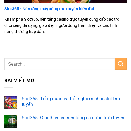
trình nạp/rút tiền cho đến điều kiện nhận thưởng. Người
Slot365 - Nền tảng máy xèng trực tuyến hiện đại
chơi có thể xem lịch sử giao dịch, yêu cầu sao kê và nhận
hỗ trợ nhanh chóng từ đội ngũ chăm sóc khách hàng 24/7.
Khám phá Slot365, nền tảng casino trực tuyến cung cấp các trò
Những biện pháp này giúp tăng cường niềm tin và đảm
chơi xèng đa dạng, giao diện người dùng thân thiện và các tính
bảo trải nghiệm cá cược ở mức an toàn cao nhất.
năng thưởng hấp dẫn.
Kinh nghiệm chơi và tối ưu Slot365
Để tận dụng tối đa
slot365
, người chơi nên hiểu rõ cơ chế
hoạt động của từng trò và quản lý vốn hiệu quả. Hiểu biết
về RNG, biến động (volatility) và RTP sẽ giúp bạn đặt cược
có kiểm soát và giảm thiểu rủi ro. Đồng thời, việc lựa chọn
BÀI VIẾT MỚI
trò có thời lượng quay phù hợp và biết khi nào ngừng chơi
là yếu tố then chốt của chiến lược cá cược bền vững.
Slot365: Tổng quan và trải nghiệm chơi slot trực
tuyến
Chúng tôi khuyến khích thử nghiệm ở chế độ Demo để làm
quen với các trò chơi mà không ràng buộc bằng tiền thật.
Slot365: Giới thiệu về nền tảng cá cược trực tuyến
Việc ghi chú lại các thời điểm thắng thua và điều chỉnh
ngân sách cược dựa trên kết quả sẽ giúp bạn xây dựng