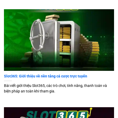
Giao dien Slot365 tren ve chung toi
Slot365 là gì và tại sao được tin dùng?
Slot365 là một nền tảng cá cược trực tuyến tích hợp nhiều
loại trò chơi từ máy xèng (slot) cho đến live casino, được
thiết kế để tối ưu hoá trải nghiệm người chơi. Nền tảng của
chúng tôi liên tục được đánh giá về tính công bằng, độ ổn
định của hệ thống RNG và chất lượng hỗ trợ khách hàng.
Slot365: Giới thiệu về nền tảng cá cược trực tuyến
Đối với người dùng Việt Nam và các đối tác quốc tế,
slot365 được xây dựng để đáp ứng tiêu chuẩn an toàn tài
Bài viết giới thiệu Slot365, các trò chơi, tính năng, thanh toán và
chính và minh bạch trong mọi giao dịch.
biện pháp an toàn khi tham gia.
Chúng tôi nghiêm túc với quá trình kiểm tra chất lượng trò
chơi và sự công bằng của mỗi vòng quay. Các cơ chế kiểm
định độc lập cũng được áp dụng để đảm bảo người chơi