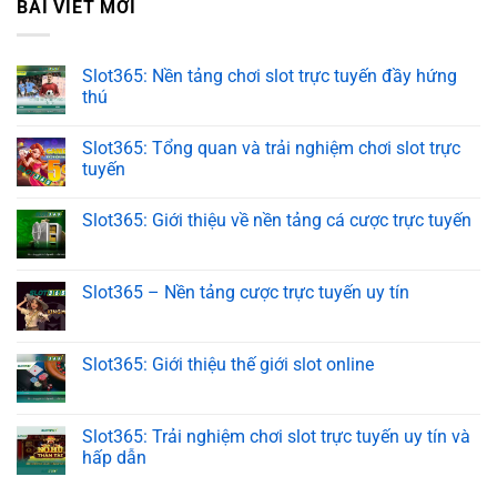
BÀI VIẾT MỚI
Slot365: Nền tảng chơi slot trực tuyến đầy hứng
thú
Slot365: Tổng quan và trải nghiệm chơi slot trực
tuyến
Slot365: Giới thiệu về nền tảng cá cược trực tuyến
Slot365 – Nền tảng cược trực tuyến uy tín
Slot365: Giới thiệu thế giới slot online
Slot365: Trải nghiệm chơi slot trực tuyến uy tín và
hấp dẫn