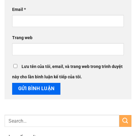
Email
*
Trang web
Lưu tên của tôi, email, và trang web trong trình duyệt
này cho lần bình luận kế tiếp của tôi.