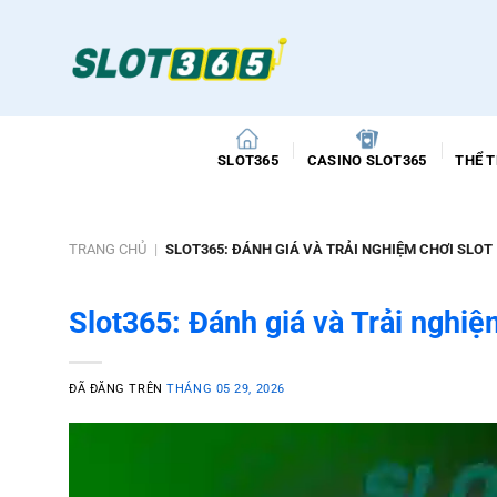
Chuyển
đến
nội
dung
SLOT365
CASINO SLOT365
THỂ 
TRANG CHỦ
|
SLOT365: ĐÁNH GIÁ VÀ TRẢI NGHIỆM CHƠI SLOT
Slot365: Đánh giá và Trải nghiệ
ĐÃ ĐĂNG TRÊN
THÁNG 05 29, 2026