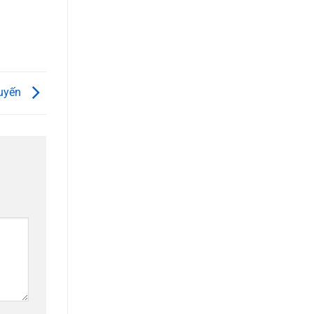
tuyến