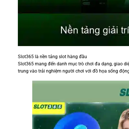
Slot365 là nền tảng slot hàng đầu
Slot365 mang đến danh mục trò chơi đa dạng, giao diệ
trung vào trải nghiệm người chơi với đồ họa sống động