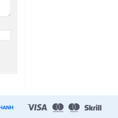
NHANH