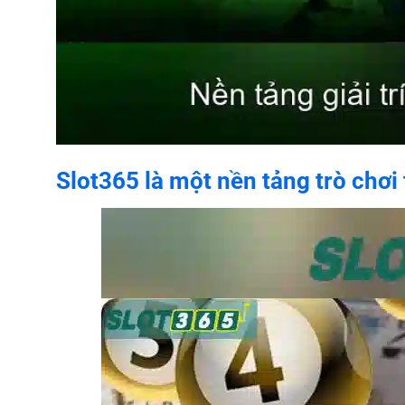
Slot365 là một nền tảng trò chơi 