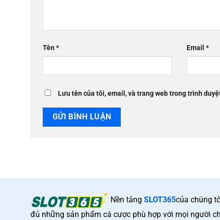
Tên
*
Email
*
Lưu tên của tôi, email, và trang web trong trình duyệt
Nền tảng
SLOT365
của chúng tô
đủ những sản phẩm cá cược phù hợp với mọi người ch