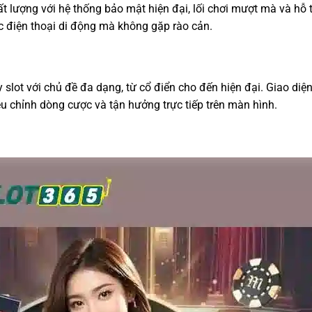
t lượng với hệ thống bảo mật hiện đại, lối chơi mượt mà và hỗ 
c điện thoại di động mà không gặp rào cản.
lot với chủ đề đa dạng, từ cổ điển cho đến hiện đại. Giao diện
iều chỉnh dòng cược và tận hưởng trực tiếp trên màn hình.