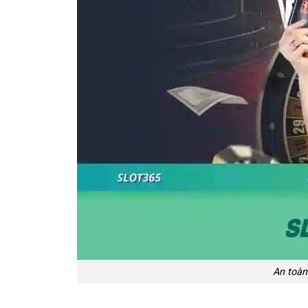
An toàn