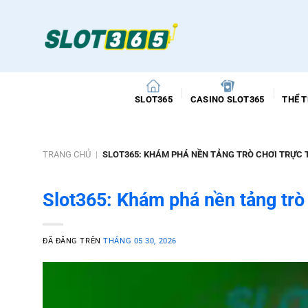
Chuyển
đến
nội
dung
SLOT365
CASINO SLOT365
THỂ 
TRANG CHỦ
|
SLOT365: KHÁM PHÁ NỀN TẢNG TRÒ CHƠI TRỰC
Slot365: Khám phá nền tảng trò
ĐÃ ĐĂNG TRÊN
THÁNG 05 30, 2026