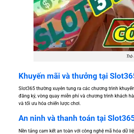
Trò 
Khuyến mãi và thưởng tại Slot36
Slot365 thường xuyên tung ra các chương trình khuyến
đăng ký, vòng quay miễn phí và chương trình khách hàng 
và tối ưu hóa chiến lược chơi.
An ninh và thanh toán tại Slot36
Nền tảng cam kết an toàn với công nghệ mã hóa dữ liệu