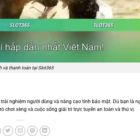
h và thanh toán tại Slot365
5
a trải nghiệm người dùng và nâng cao tính bảo mật. Dù bạn là n
 chơi xèng và cuộc sống giải trí trực tuyến an toàn và thú vị.