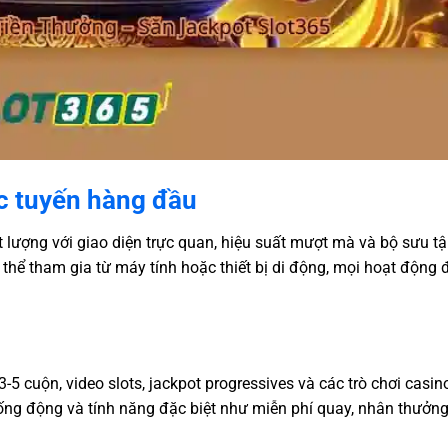
ực tuyến hàng đầu
 lượng với giao diện trực quan, hiệu suất mượt mà và bộ sưu tậ
 thể tham gia từ máy tính hoặc thiết bị di động, mọi hoạt động
 cuộn, video slots, jackpot progressives và các trò chơi casin
sống động và tính năng đặc biệt như miễn phí quay, nhân thưởn