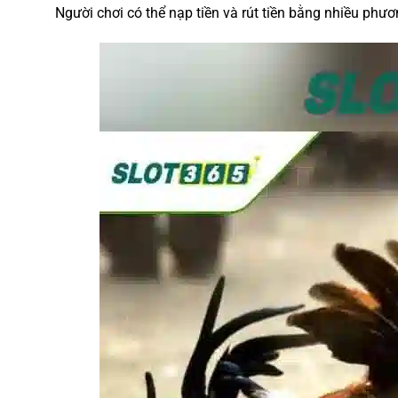
Người chơi có thể nạp tiền và rút tiền bằng nhiều phươ