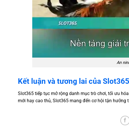
An nin
Kết luận và tương lai của Slot36
Slot365 tiếp tục mở rộng danh mục trò chơi, tối ưu hó
mới hay cao thủ, Slot365 mang đến cơ hội tận hưởng trò