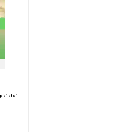
gười chơi